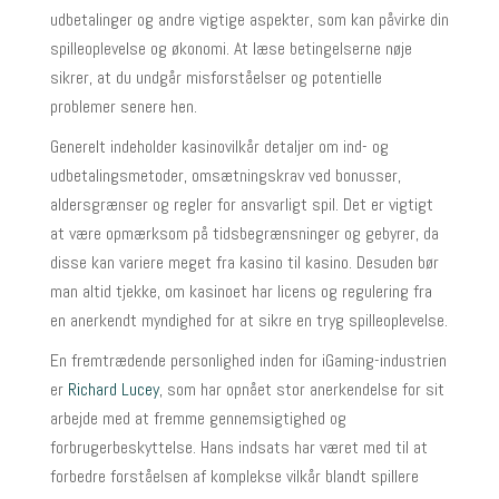
udbetalinger og andre vigtige aspekter, som kan påvirke din
spilleoplevelse og økonomi. At læse betingelserne nøje
sikrer, at du undgår misforståelser og potentielle
problemer senere hen.
Generelt indeholder kasinovilkår detaljer om ind- og
udbetalingsmetoder, omsætningskrav ved bonusser,
aldersgrænser og regler for ansvarligt spil. Det er vigtigt
at være opmærksom på tidsbegrænsninger og gebyrer, da
disse kan variere meget fra kasino til kasino. Desuden bør
man altid tjekke, om kasinoet har licens og regulering fra
en anerkendt myndighed for at sikre en tryg spilleoplevelse.
En fremtrædende personlighed inden for iGaming-industrien
er
Richard Lucey
, som har opnået stor anerkendelse for sit
arbejde med at fremme gennemsigtighed og
forbrugerbeskyttelse. Hans indsats har været med til at
forbedre forståelsen af komplekse vilkår blandt spillere